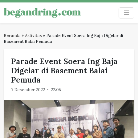
Skip
to
Begandring
Menjaga ingatan untuk masa depan
content
Beranda
»
Aktivitas
»
Parade Event Soera Ing Baja Digelar di
Basement Balai Pemuda
Parade Event Soera Ing Baja
Digelar di Basement Balai
Pemuda
7 Desember 2022
22:05