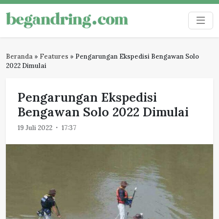
Skip
to
Begandring
Menjaga ingatan untuk masa depan
content
Beranda
»
Features
»
Pengarungan Ekspedisi Bengawan Solo
2022 Dimulai
Pengarungan Ekspedisi
Bengawan Solo 2022 Dimulai
19 Juli 2022
17:37