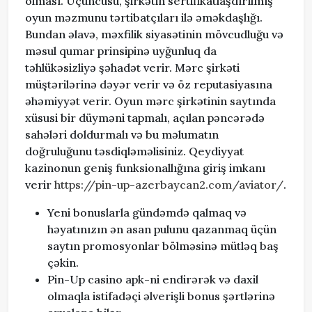
olması. Üçüncüsü, şirkətin sertifikatlaşdırılmış
oyun məzmunu tərtibatçıları ilə əməkdaşlığı.
Bundan əlavə, məxfilik siyasətinin mövcudluğu və
məsul qumar prinsipinə uyğunluq da
təhlükəsizliyə şəhadət verir. Mərc şirkəti
müştərilərinə dəyər verir və öz reputasiyasına
əhəmiyyət verir. Oyun mərc şirkətinin saytında
xüsusi bir düyməni tapmalı, açılan pəncərədə
sahələri doldurmalı və bu məlumatın
doğruluğunu təsdiqləməlisiniz. Qeydiyyat
kazinonun geniş funksionallığına giriş imkanı
verir
https://pin-up-azerbaycan2.com/aviator/
.
Yeni bonuslarla gündəmdə qalmaq və
həyatınızın ən asan pulunu qazanmaq üçün
saytın promosyonlar bölməsinə mütləq baş
çəkin.
Pin-Up casino apk-ni endirərək və daxil
olmaqla istifadəçi əlverişli bonus şərtlərinə