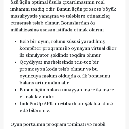
özü üçün optimal üsulla çıxarılmasının real
imkanını təsdiq edir. Bunun üçün prosesə böyük
məsuliyyətlə yanaşma və tələblərə etinasızlıq
etməmək tələb olunur. Bonuslardan öz
mülahizəsinə əsasən istifadə etmək olarmı
Belə bir oyun, rolunu xüsusi yaradılmış
kompüter proqramı ilə oynayan virtual diler
ilə simulyator şəklində təqdim olunur.
Qeydiyyat mərhələsində tez-tez bir
promosyon kodu tələb olunur və bu
oyunçuya məlum olduqda o, ilk bonusunu
balans artımından alır.
Bunun üçün onlara müəyyən mərc ilə mərc
etmək lazımdır.
İndi PinUp APK-nı etibarlı bir şəkildə idarə
edə bilərsiniz.
Oyun portalının proqram təminatı və mobil