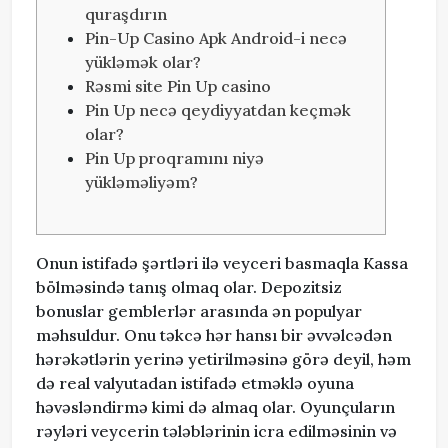
quraşdırın
Pin-Up Casino Apk Android-i necə
yükləmək olar?
Rəsmi site Pin Up casino
Pin Up necə qeydiyyatdan keçmək
olar?
Pin Up proqramını niyə
yükləməliyəm?
Onun istifadə şərtləri ilə veyceri basmaqla Kassa
bölməsində tanış olmaq olar. Depozitsiz
bonuslar gemblerlər arasında ən populyar
məhsuldur. Onu təkcə hər hansı bir əvvəlcədən
hərəkətlərin yerinə yetirilməsinə görə deyil, həm
də real valyutadan istifadə etməklə oyuna
həvəsləndirmə kimi də almaq olar. Oyunçuların
rəyləri veycerin tələblərinin icra edilməsinin və