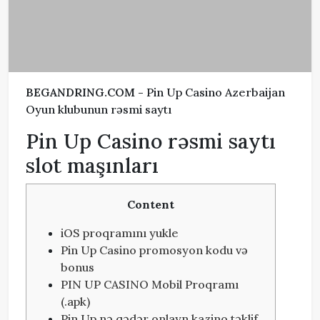
BEGANDRING.COM -
Pin Up Casino Azerbaijan
Oyun klubunun rəsmi saytı
Pin Up Casino rəsmi saytı
slot maşınları
Content
iOS proqramını yukle
Pin Up Casino promosyon kodu və
bonus
PIN UP CASINO Mobil Proqramı
(.apk)
Pin Up nə qədər onlayn kazino təklif