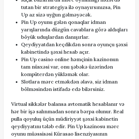
tutan bir strategiya ilə oynayırsınızsa, Pin
Up az sizə uyğun gəlməyəcək.
Pin Up oyunu gələn qonaqlar idman
yarışlarında düzgün cavablara görə aldıqları
böyük uduşlardan danışırlar.
Qeydiyyatdan keçdikdən sonra oyunçu şəxsi
kabinetində şəxsi hesab açır.
Pin Up casino online həmçinin kazinonun
tam nüsxəsi var, onu şəbəkə üzərindən
kompüterdən yükləmək olar.
Slotlara mərc etməkdən əlavə, siz idman
bölməsindən istifadə edə bilərsiniz.
Virtual sikkələr balansa avtomatik hesablanır və
hər bir işə salınmadan sonra bərpa olunur. Real
pulla qoyuluş üçün müdiriyyət şəxsi kabinetin
qeydiyyatını tələb edir. Pin Up kazinosu mərc
oyunu müəssisəsi Kürasao lisenziyasının