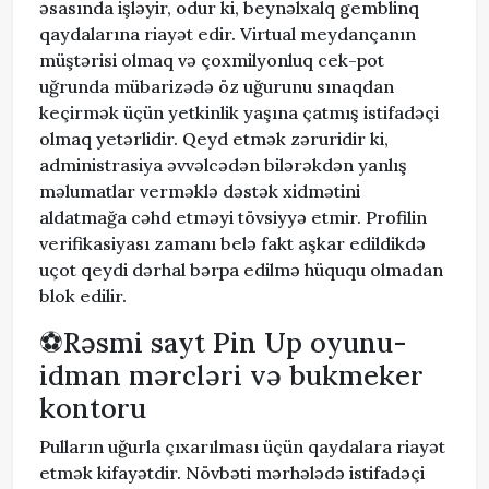
əsasında işləyir, odur ki, beynəlxalq gemblinq
qaydalarına riayət edir. Virtual meydançanın
müştərisi olmaq və çoxmilyonluq cek-pot
uğrunda mübarizədə öz uğurunu sınaqdan
keçirmək üçün yetkinlik yaşına çatmış istifadəçi
olmaq yetərlidir. Qeyd etmək zəruridir ki,
administrasiya əvvəlcədən bilərəkdən yanlış
məlumatlar verməklə dəstək xidmətini
aldatmağa cəhd etməyi tövsiyyə etmir. Profilin
verifikasiyası zamanı belə fakt aşkar edildikdə
uçot qeydi dərhal bərpa edilmə hüququ olmadan
blok edilir.
⚽Rəsmi sayt Pin Up oyunu-
idman mərcləri və bukmeker
kontoru
Pulların uğurla çıxarılması üçün qaydalara riayət
etmək kifayətdir. Növbəti mərhələdə istifadəçi