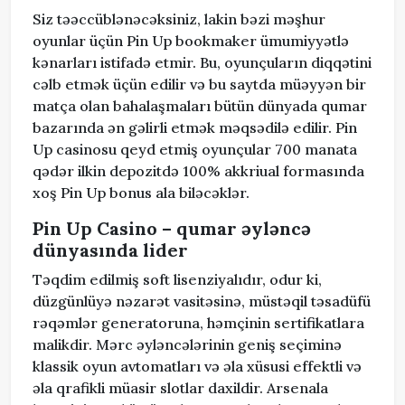
Siz təəccüblənəcəksiniz, lakin bəzi məşhur
oyunlar üçün Pin Up bookmaker ümumiyyətlə
kənarları istifadə etmir. Bu, oyunçuların diqqətini
cəlb etmək üçün edilir və bu saytda müəyyən bir
matça olan bahalaşmaları bütün dünyada qumar
bazarında ən gəlirli etmək məqsədilə edilir. Pin
Up casinosu qeyd etmiş oyunçular 700 manata
qədər ilkin depozitdə 100% akkriual formasında
xoş Pin Up bonus ala biləcəklər.
Pin Up Casino – qumar əyləncə
dünyasında lider
Təqdim edilmiş soft lisenziyalıdır, odur ki,
düzgünlüyə nəzarət vasitəsinə, müstəqil təsadüfü
rəqəmlər generatoruna, həmçinin sertifikatlara
malikdir. Mərc əyləncələrinin geniş seçiminə
klassik oyun avtomatları və əla xüsusi effektli və
əla qrafikli müasir slotlar daxildir. Arsenala