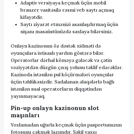
Adaptiv versiyaya keçmək üçün mobil
brauzer vasitəsilə rəsmi veb saytı açmaq
kifayətdir.
Saytı ziyarət etmənizi asanlaşdırmaq üçün
nişanı masaüstünüzdə saxlaya bilərsiniz.
Onlayn kazinonun öz dəstək xidməti də
oyunçulara ixtisaslı yardım göstərə bilər.
Operatorlar dərhal köməyə gələcək və çətin
vəziyyətdən düzgün çıxış yolunu təklif edəcəklər.
Kazinoda istənilən pul köçürmələri oyunçular
üçün təhlükəsizdir. Sadalanan əlaqələrlə bağlı
istənilən sual operatorların diqqətindən
yayınmayacaq.
Pin-up onlayn kazinonun slot
maşınları
Yoxlamadan uğurla keçmək üçün pasportunuzun
fotosunu çəkmək lazımdır. Şəkil yaxşı