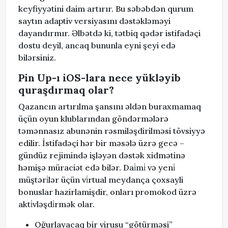
keyfiyyətini daim artırır. Bu səbəbdən qurum
saytın adaptiv versiyasını dəstəkləməyi
dayandırmır. Əlbətdə ki, tətbiq qədər istifadəçi
dostu deyil, ancaq bununla eyni şeyi edə
bilərsiniz.
Pin Up-ı iOS-lara nece yükləyib
quraşdırmaq olar?
Qazancın artırılma şansını əldən buraxmamaq
üçün oyun klublarından göndərmələrə
təmənnasız abunənin rəsmiləşdirilməsi tövsiyyə
edilir. İstifadəçi hər bir məsələ üzrə gecə –
gündüz rejimində işləyən dəstək xidmətinə
həmişə müraciət edə bilər. Dai̇mi̇ və yeni̇
müştəri̇lər üçün vi̇rtual meydança çoxsayli
bonuslar hazirlamişdir, onları promokod üzrə
akti̇vləşdi̇rmək olar.
Oğurlayacaq bir virusu “götürməsi”