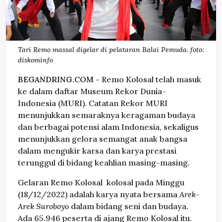
Tari Remo massal digelar di pelataran Balai Pemuda. foto:
diskominfo
BEGANDRING.COM -
Remo Kolosal telah masuk
ke dalam daftar Museum Rekor Dunia-
Indonesia (MURI). Catatan Rekor MURI
menunjukkan semaraknya keragaman budaya
dan berbagai potensi alam Indonesia, sekaligus
menunjukkan gelora semangat anak bangsa
dalam mengukir karsa dan karya prestasi
terunggul di bidang keahlian masing-masing.
Gelaran Remo Kolosal kolosal pada Minggu
(18/12/2022) adalah karya nyata bersama
A
rek
-
A
rek Sur
oboyo
dalam bidang seni dan budaya.
Ada 65.946 peserta di ajang Remo Kolosal itu.