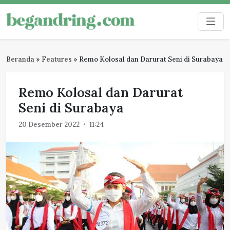
Skip
to
Begandring
Menjaga ingatan untuk masa depan
content
Beranda
»
Features
»
Remo Kolosal dan Darurat Seni di Surabaya
Remo Kolosal dan Darurat
Seni di Surabaya
20 Desember 2022
11:24