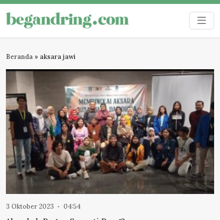
Skip
to
Begandring
Menjaga ingatan untuk masa depan
content
Beranda
»
aksara jawi
3 Oktober 2023
04:54