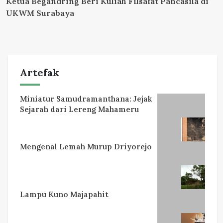
Ketua Begandring Beri Kuliah Filsafat Pancasila di
UKWM Surabaya
Artefak
Miniatur Samudramanthana: Jejak
Sejarah dari Lereng Mahameru
Mengenal Lemah Murup Driyorejo
Lampu Kuno Majapahit