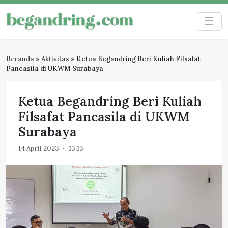
Skip
to
Begandring
Menjaga ingatan untuk masa depan
content
Beranda
»
Aktivitas
»
Ketua Begandring Beri Kuliah Filsafat
Pancasila di UKWM Surabaya
Ketua Begandring Beri Kuliah
Filsafat Pancasila di UKWM
Surabaya
14 April 2023
13:13