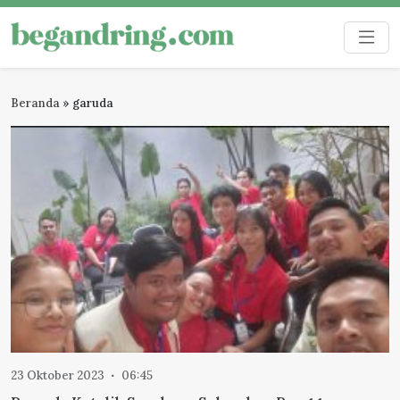
Skip
to
Begandring
Menjaga ingatan untuk masa depan
content
Beranda
»
garuda
23 Oktober 2023
06:45