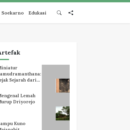
Soekarno
Edukasi
Artefak
iniatur
Samudramanthana:
ejak Sejarah dari
Lereng Mahameru
Mengenal Lemah
urup Driyorejo
Lampu Kuno
ajapahit