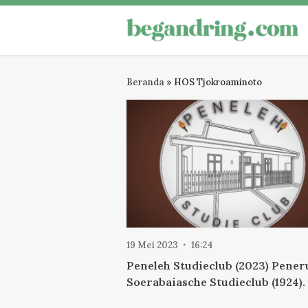
Skip
to
Begandring
Menjaga ingatan untuk masa dep
content
Beranda
»
HOS Tjokroaminoto
19 Mei 2023
16:24
Peneleh Studieclub (2023) Pener
Soerabaiasche Studieclub (1924).