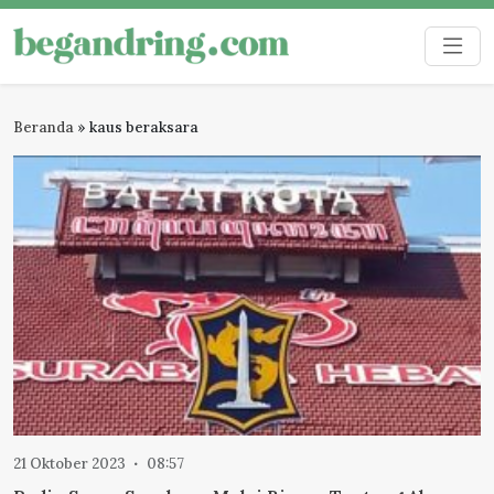
Skip
to
Begandring
Menjaga ingatan untuk masa depan
content
Beranda
»
kaus beraksara
21 Oktober 2023
08:57