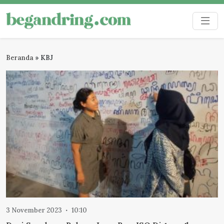
Skip
to
Begandring
Menjaga ingatan untuk masa depan
content
Beranda
»
KBJ
3 November 2023
10:10