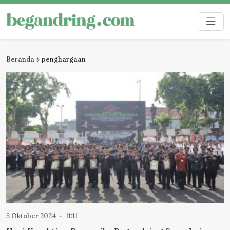
Skip
to
Begandring
Menjaga ingatan untuk masa depan
content
Beranda
»
penghargaan
5 Oktober 2024
11:11