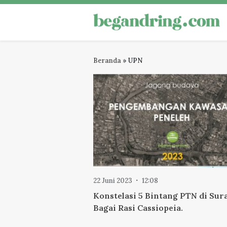
Skip
to
Begandring
Menjaga ingatan untuk masa dep
content
Beranda
»
UPN
22 Juni 2023
12:08
Konstelasi 5 Bintang PTN di Sur
Bagai Rasi Cassiopeia.