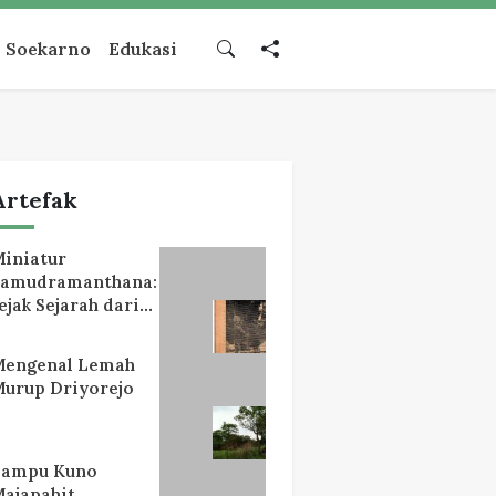
Soekarno
Edukasi
Artefak
iniatur
Samudramanthana:
ejak Sejarah dari
Lereng Mahameru
Mengenal Lemah
urup Driyorejo
Lampu Kuno
ajapahit