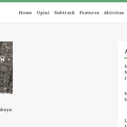
an
Home
Opini
Subtrack
Features
Aktivitas
M
J
M
abaya
M