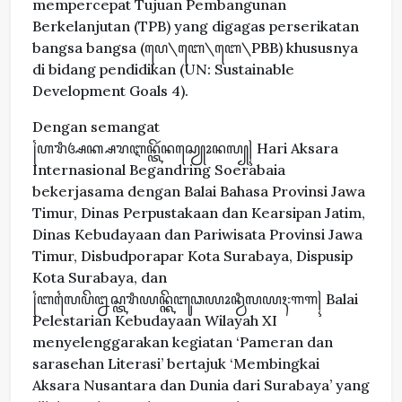
mempercepat Tujuan Pembangunan
Berkelanjutan (TPB) yang digagas perserikatan
bangsa bangsa (ꦥꦺ\ꦧꦺ\ꦧꦺ\PBB) khususnya
di bidang pendidikan (UN: Sustainable
Development Goals 4).
Dengan semangat
꧌ꦲꦫꦶꦄꦏ꧀ꦱꦫꦆꦤ꧀ꦠꦼꦂꦤꦱꦾꦺꦴꦤꦭ꧀꧍ Hari Aksara
Internasional Begandring Soerabaia
bekerjasama dengan Balai Bahasa Provinsi Jawa
Timur, Dinas Perpustakaan dan Kearsipan Jatim,
Dinas Kebudayaan dan Pariwisata Provinsi Jawa
Timur, Disbudporapar Kota Surabaya, Dispusip
Kota Surabaya, dan
꧌ꦧꦭꦻꦥꦼꦊꦱ꧀ꦠꦫꦶꦪꦤ꧀ꦏꦼꦧꦸꦣꦪꦴꦤ꧀ꦮꦶꦭꦪꦃ꧇꧑꧑꧍ Balai
Pelestarian Kebudayaan Wilayah XI
menyelenggarakan kegiatan ‘Pameran dan
sarasehan Literasi’ bertajuk ‘Membingkai
Aksara Nusantara dan Dunia dari Surabaya’ yang