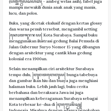
(ꦲꦩ꧀ꦧꦼꦒ꧀ꦮꦼꦭꦱꦲꦱꦶꦃ – ambeg welas asih), fabel juga
mampu mewakili dunia anak anak yang manis,
lucu, dan polos.
Buku, yang dicetak ekslusif dengan kertas glossy
dan warna penuh tersebut, mengambil setting
꧌ꦏꦺꦴꦠꦯꦸꦫꦨꦪ꧍ Kota Surabaya. Sampul buku
menggunakan ilustrasi gedung Balai Pemuda di
Jalan Gubernur Suryo Nomor 15 yang dibangun
dengan arsitektur yang cantik khas gedung
kolonial era 1900an.
Selain menampilkan ciri arsitektur Surabaya
tempo dulu, ꧌ꦧꦸꦔꦠꦧꦺꦧꦸꦪ꧍ bunga tabebuya
dan gambar ikan hiu dan buaya juga menghiasi
halaman buku. Lebih jauh lagi, buku cerita
berbahasa dan beraksara Jawa ini juga
menampilkan keberagaman Surabaya sebagai
Kota terbesar ke-dua di ꧌ꦇꦟ꧀ꦝꦺꦴꦤꦼꦱꦾ꧍
Indonesia. Misalnya dengan adanya penokohan