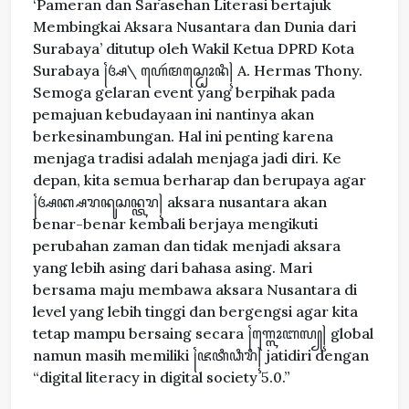
‘Pameran dan Sarasehan Literasi bertajuk
Membingkai Aksara Nusantara dan Dunia dari
Surabaya’ ditutup oleh Wakil Ketua DPRD Kota
Surabaya ꧌ꦄ\ ꦲꦺꦂꦩꦱ꧀ꦛꦺꦴꦤꦶ꧍ A. Hermas Thony.
Semoga gelaran event yang berpihak pada
pemajuan kebudayaan ini nantinya akan
berkesinambungan. Hal ini penting karena
menjaga tradisi adalah menjaga jadi diri. Ke
depan, kita semua berharap dan berupaya agar
꧌ꦄꦏ꧀ꦱꦫꦤꦸꦱꦤ꧀ꦠꦫ꧍ aksara nusantara akan
benar-benar kembali berjaya mengikuti
perubahan zaman dan tidak menjadi aksara
yang lebih asing dari bahasa asing. Mari
bersama maju membawa aksara Nusantara di
level yang lebih tinggi dan bergengsi agar kita
tetap mampu bersaing secara ꧌ꦒ꧀ꦭꦺꦴꦧꦭ꧀꧍ global
namun masih memiliki ꧌ꦗꦠꦶꦣꦶꦫꦶ꧍ jatidiri dengan
“digital literacy in digital society 5.0.”