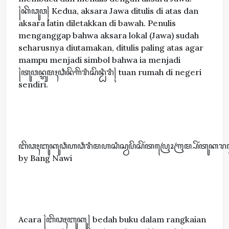
꧌ꦏꦼꦣꦸꦮ꧍ Kedua, aksara Jawa ditulis di atas dan
aksara latin diletakkan di bawah. Penulis
menganggap bahwa aksara lokal (Jawa) sudah
seharusnya diutamakan, ditulis paling atas agar
mampu menjadi simbol bahwa ia menjadi
꧌ꦠꦸꦮꦤ꧀ꦫꦸꦩꦃꦣꦶꦤꦼꦒꦼꦫꦶꦱꦼꦤ꧀ꦝꦶꦫꦶ꧍ tuan rumah di negeri
sendiri.
ꦧꦼꦣꦃꦧꦸꦏꦸꦣꦶꦲꦣꦶꦫꦶꦩꦲꦱꦶꦱ꧀ꦮꦥꦼꦱꦼꦂꦠꦥꦿꦺꦴꦒꦿꦩ꧀ꦥꦼꦂꦠꦸꦏꦫꦤ
by Bang Nawi
Acara ꧌ꦧꦼꦣꦃꦧꦸꦏꦸ꧍ bedah buku dalam rangkaian