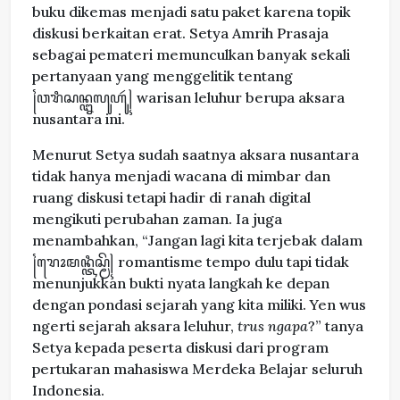
buku dikemas menjadi satu paket karena topik
diskusi berkaitan erat. Setya Amrih Prasaja
sebagai pemateri memunculkan banyak sekali
pertanyaan yang menggelitik tentang
꧌ꦮꦫꦶꦱꦤ꧀ꦊꦭꦸꦲꦸꦂ꧍ warisan leluhur berupa aksara
nusantara ini.
Menurut Setya sudah saatnya aksara nusantara
tidak hanya menjadi wacana di mimbar dan
ruang diskusi tetapi hadir di ranah digital
mengikuti perubahan zaman. Ia juga
menambahkan, “Jangan lagi kita terjebak dalam
꧌ꦫꦺꦴꦩꦤ꧀ꦠꦶꦱ꧀ꦩꦼ꧍ romantisme tempo dulu tapi tidak
menunjukkan bukti nyata langkah ke depan
dengan pondasi sejarah yang kita miliki. Yen wus
ngerti sejarah aksara leluhur,
trus ngapa
?” tanya
Setya kepada peserta diskusi dari program
pertukaran mahasiswa Merdeka Belajar seluruh
Indonesia.