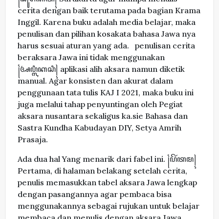
cerita dengan baik terutama pada bagian Krama
Inggil. Karena buku adalah media belajar, maka
penulisan dan pilihan kosakata bahasa Jawa nya
harus sesuai aturan yang ada. penulisan cerita
beraksara Jawa ini tidak menggunakan
꧌ꦄꦥ꧀ꦭꦶꦏꦱꦶ꧍ aplikasi alih aksara namun diketik
manual. Agar konsisten dan akurat dalam
penggunaan tata tulis KAJ I 2021, maka buku ini
juga melalui tahap penyuntingan oleh Pegiat
aksara nusantara sekaligus ka.sie Bahasa dan
Sastra Kundha Kabudayan DIY, Setya Amrih
Prasaja.
Ada dua hal Yang menarik dari fabel ini. ꧌ꦥꦼꦂꦠꦩ꧍
Pertama, di halaman belakang setelah cerita,
penulis memasukkan tabel aksara Jawa lengkap
dengan pasangannya agar pembaca bisa
menggunakannya sebagai rujukan untuk belajar
membaca dan menulis dengan aksara Jawa.