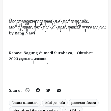
ꦥꦼꦤꦸꦠꦸꦥꦤ꧀ꦄꦕꦫꦺꦎꦭꦺꦃ‍‌\ꦄ\ꦲꦺꦂꦩꦱ꧀ꦛꦺꦴꦤꦶ꧈
ꦮꦏꦶꦭ꧀ꦏꦼꦠꦸꦮ\ꦣꦺ\ꦥꦺ\ꦌꦂ\ꦣꦺ\ꦏꦺꦴꦠꦯꦸꦫꦨꦪ/Pic
by Bang Nawi
Rahayu Sagung dumadi Surabaya, 1 Oktober
2023 (ꦆꦠꦯꦸꦫꦗꦪ꧍
Share :
Aksara nusantara
balai pemuda
pameran aksara
pelestatian Literasi nusantara
Titi Tikus