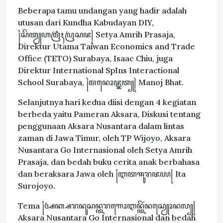
Beberapa tamu undangan yang hadir adalah
utusan dari Kundha Kabudayan DIY,
꧌ꦱꦼꦠꦾꦲꦩꦿꦶꦃꦥꦿꦱꦗ꧍ Setya Amrih Prasaja,
Direktur Utama Taiwan Economics and Trade
Office (TETO) Surabaya, Isaac Chiu, juga
Direktur International SpIns Interactional
School Surabaya, ꧌ꦩꦤꦺꦴꦗ꧀ꦨꦠ꧀꧍ Manoj Bhat.
Selanjutnya hari kedua diisi dengan 4 kegiatan
berbeda yaitu Pameran Aksara, Diskusi tentang
penggunaan Aksara Nusantara dalam lintas
zaman di Jawa Timur, oleh TP Wijoyo, Aksara
Nusantara Go Internasional oleh Setya Amrih
Prasaja, dan bedah buku cerita anak berbahasa
dan beraksara Jawa oleh ꧌ꦆꦠꦯꦸꦫꦗꦪ꧍ Ita
Surojoyo.
Tema ꧌ꦄꦏ꧀ꦱꦫꦤꦸꦱꦤ꧀ꦠꦫꦒꦺꦴꦆꦤ꧀ꦠꦼꦂꦤꦱꦾꦺꦴꦤꦭ꧀꧍
Aksara Nusantara Go Internasional dan bedah