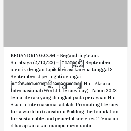
BEGANDRING.COM -
Begandring.com:
Surabaya (2/10/23) – ꧌ꦱꦺꦥ꧀ꦠꦺꦩ꧀ꦧꦼꦂ꧍ September
identik dengan topik literasi karena tanggal 8
September diperingati sebagai
꧌ꦲꦫꦶꦄꦏ꧀ꦱꦫꦆꦤ꧀ꦠꦼꦂꦤꦱꦾꦺꦴꦤꦭ꧀꧍ Hari Aksara
Internasional (World Literacy day). Tahun 2023
tema literasi yang diangkat pada perayaan Hari
Aksara Internasional adalah ‘Promoting literacy
for a world in transition: Building the foundation
for sustainable and peaceful societies’. Tema ini
diharapkan akan mampu membantu