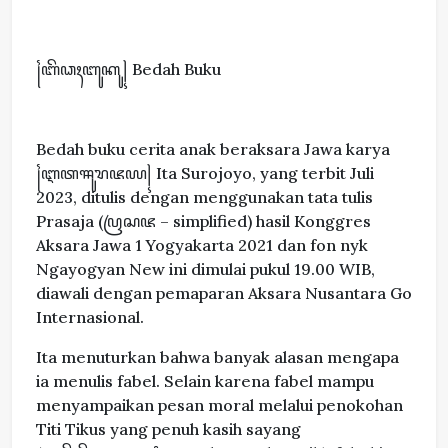
꧌ꦧꦼꦣꦃꦧꦸꦏꦸ꧍ Bedah Buku
Bedah buku cerita anak beraksara Jawa karya
꧌ꦆꦠꦯꦸꦫꦗꦪ꧍ Ita Surojoyo, yang terbit Juli
2023, ditulis dengan menggunakan tata tulis
Prasaja (ꦥꦿꦱꦗ – simplified) hasil Konggres
Aksara Jawa 1 Yogyakarta 2021 dan fon nyk
Ngayogyan New ini dimulai pukul 19.00 WIB,
diawali dengan pemaparan Aksara Nusantara Go
Internasional.
Ita menuturkan bahwa banyak alasan mengapa
ia menulis fabel. Selain karena fabel mampu
menyampaikan pesan moral melalui penokohan
Titi Tikus yang penuh kasih sayang