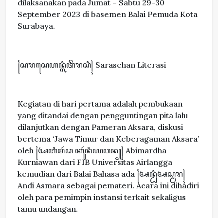
dilaksanakan pada Jumat – Sabtu 29-30
September 2023 di basemen Balai Pemuda Kota
Surabaya.
꧌ꦱꦫꦱꦺꦲꦤ꧀ꦭꦶꦠꦼꦫꦱꦶ꧍ Sarasehan Literasi
Kegiatan di hari pertama adalah pembukaan
yang ditandai dengan pengguntingan pita lalu
dilanjutkan dengan Pameran Aksara, diskusi
bertema ‘Jawa Timur dan Keberagaman Aksara’
oleh ꧌ꦄꦧꦶꦩꦂꦣ ꦏꦸꦂꦤꦶꦪꦮꦤ꧀꧍ Abimardha
Kurniawan dari FIB Universitas Airlangga
kemudian dari Balai Bahasa ada ꧌ꦄꦤ꧀ꦝꦶꦄꦱ꧀ꦩꦫ꧍
Andi Asmara sebagai pemateri. Acara ini dihadiri
oleh para pemimpin instansi terkait sekaligus
tamu undangan.