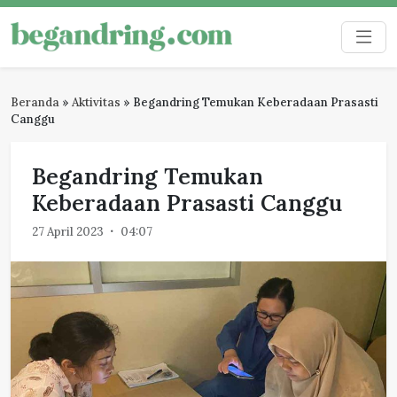
Skip
to
Begandring
Menjaga ingatan untuk masa depan
content
Beranda
»
Aktivitas
»
Begandring Temukan Keberadaan Prasasti
Canggu
Begandring Temukan
Keberadaan Prasasti Canggu
27 April 2023
04:07