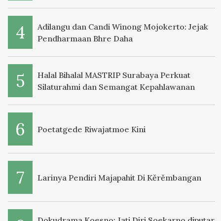
Adilangu dan Candi Winong Mojokerto: Jejak
Pendharmaan Bhre Daha
Halal Bihalal MASTRIP Surabaya Perkuat
Silaturahmi dan Semangat Kepahlawanan
Poetatgede Riwajatmoe Kini
Larinya Pendiri Majapahit Di Kěrěmbangan
Dokudrama Koesno: Jati Diri Soekarno diputar