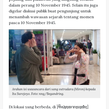
dalam perang 10 November 1945. Selain itu juga
digelar diskusi publik buat pengunjung untuk
menambah wawasan sejarah tentang momen
pasca 10 November 1945.
Arahan isi wawancara dari sang sutradara (Miron) kepada
Ita Surojoyo. Foto: nng/Begandring.
Di lokasi yang berbeda, di ꧌ꦒꦼꦣꦸꦁꦩꦺꦫꦃꦥꦸꦠꦶꦃ꧍