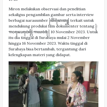
Miron melakukan observasi dan penelitian
sekaligus pengambilan gambar serta interview
berbagai narasumber ꧌ꦠꦼꦂꦏꦻꦠ꧀꧍ terkait untuk
mendukung produksi film dokumenter tentang ꧌꧇
꧑꧐ꦤꦺꦴꦮ꦳ꦺꦩ꧀ꦩꦼꦂ꧇꧑꧙꧔꧕꧇꧍ 10 November 2023. Untuk
itu dia tinggal di Surabaya mulai 2 November
hingga 16 November 2023. Waktu tinggal di
Surabaya bisa bertambah, tergantung dari
kelengkapan materi yang didapat.