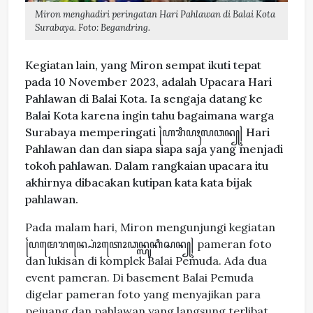
Miron menghadiri peringatan Hari Pahlawan di Balai Kota
Surabaya. Foto: Begandring.
Kegiatan lain, yang Miron sempat ikuti tepat
pada 10 November 2023, adalah Upacara Hari
Pahlawan di Balai Kota. Ia sengaja datang ke
Balai Kota karena ingin tahu bagaimana warga
Surabaya memperingati ꧌ꦲꦫꦶꦥꦃꦭꦮꦤ꧀꧍ Hari
Pahlawan dan dan siapa siapa saja yang menjadi
tokoh pahlawan. Dalam rangkaian upacara itu
akhirnya dibacakan kutipan kata kata bijak
pahlawan.
Pada malam hari, Miron mengunjungi kegiatan
꧌ꦥꦩꦺꦫꦤ꧀ꦥ꦳ꦺꦴꦠꦺꦴꦣꦤ꧀ꦭꦸꦏꦶꦱꦤ꧀꧍ pameran foto
dan lukisan di komplek Balai Pemuda. Ada dua
event pameran. Di basement Balai Pemuda
digelar pameran foto yang menyajikan para
pejuang dan pahlawan yang langsung terlibat