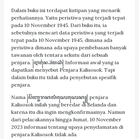
Dalam buku ini terdapat kutipan yang menarik
perhatiannya. Yaitu peristiwa yang terjadi tepat
pada 10 November 1945. Dari buku itu, ia
sebetulnya mencari data peristiwa yang terjadi
tepat pada 10 November 1945, dimana ada
peristiwa dimana ada upaya pembebasan banyak
tawanan oleh tentara sekutu dari sebuah
penjara. ꧌ꦆꦤ꧀ꦥ꦳ꦻꦂꦩꦱꦶ꧍ Informasi awal yang ia
dapatkan menyebut Penjara Kalisosok. Tapi
dalam buku itu tidak ada penyebutan spesifik
penjara.
Nama ꧌ꦥꦼꦚ꧀ꦗꦫꦏꦭꦶꦱꦺꦴꦱꦺꦴꦏ꧀꧍ penjara
Kalisosok inilah yang beredar di Belanda dan
karena itu dia ingin mengkonfirmasinya. Namun
dari pelacakannya hingga Jumat, 10 November
2023 informasi tentang upaya penyelamatan di
penjara Kalisosok tidak ada.