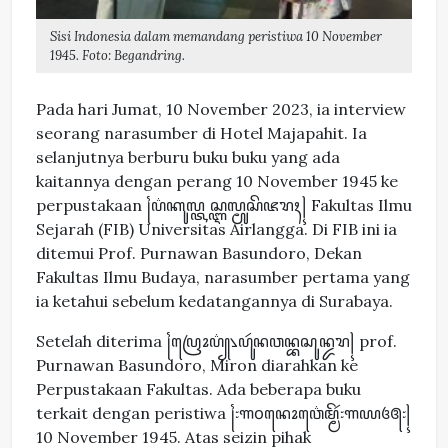
Sisi Indonesia dalam memandang peristiwa 10 November
1945. Foto: Begandring.
Pada hari Jumat, 10 November 2023, ia interview
seorang narasumber di Hotel Majapahit. Ia
selanjutnya berburu buku buku yang ada
kaitannya dengan perang 10 November 1945 ke
perpustakaan ꧌ꦥ꦳ꦏꦸꦭ꧀ꦠꦱ꧀ꦆꦭ꧀ꦩꦸꦱꦼꦗꦫꦃ꧍ Fakultas Ilmu
Sejarah (FIB) Universitas Airlangga. Di FIB ini ia
ditemui Prof. Purnawan Basundoro, Dekan
Fakultas Ilmu Budaya, narasumber pertama yang
ia ketahui sebelum kedatangannya di Surabaya.
Setelah diterima ꧌ꦥꦿꦺꦴꦥ꦳꧀꧈ꦥꦸꦂꦤꦮꦤ꧀ꦧꦱꦸꦤ꧀ꦢꦫ꧍ prof.
Purnawan Basundoro, Miron diarahkan ke
Perpustakaan Fakultas. Ada beberapa buku
terkait dengan peristiwa ꧌꧇꧑꧐ꦤꦺꦴꦮ꦳ꦺꦩ꧀ꦩꦼꦂ꧇꧑꧙꧔꧕꧇꧍
10 November 1945. Atas seizin pihak