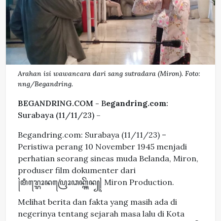
Arahan isi wawancara dari sang sutradara (Miron). Foto:
nng/Begandring.
BEGANDRING.COM -
B
egandring.com
:
Surabaya (11/11/23) –
Begandring.com: Surabaya (11/11/23) –
Peristiwa perang 10 November 1945 menjadi
perhatian seorang sineas muda Belanda, Miron,
produser film dokumenter dari
꧌ꦩꦶꦫ꧀ꦫꦺꦴꦤꦥꦿꦺꦴꦣꦏ꧀ꦯꦼꦤ꧀꧍ Miron Production.
Melihat berita dan fakta yang masih ada di
negerinya tentang sejarah masa lalu di Kota