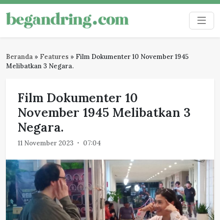
Skip
to
Begandring
Menjaga ingatan untuk masa depan
content
Beranda
»
Features
»
Film Dokumenter 10 November 1945
Melibatkan 3 Negara.
Film Dokumenter 10
November 1945 Melibatkan 3
Negara.
11 November 2023
07:04