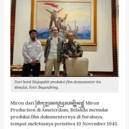
Dari hotel Majapahit produksi film domumenter itu
dimulai. Foto: Begandring.
Miron dari ꧌ꦩꦶꦫ꧀ꦫꦺꦴꦤꦥꦿꦺꦴꦣꦏ꧀ꦯꦼꦤ꧀꧍ Miron
Production di Amsterdam, Belanda memulai
produksi film dokumenternya di Surabaya,
tempat meletusnya peristiwa 10 November 1945,