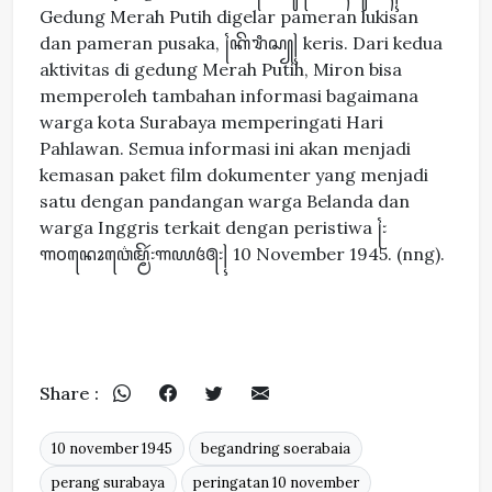
Gedung Merah Putih digelar pameran lukisan
dan pameran pusaka, ꧌ꦏꦼꦫꦶꦱ꧀꧍ keris. Dari kedua
aktivitas di gedung Merah Putih, Miron bisa
memperoleh tambahan informasi bagaimana
warga kota Surabaya memperingati Hari
Pahlawan. Semua informasi ini akan menjadi
kemasan paket film dokumenter yang menjadi
satu dengan pandangan warga Belanda dan
warga Inggris terkait dengan peristiwa ꧌꧇
꧑꧐ꦤꦺꦴꦮ꦳ꦺꦩ꧀ꦩꦼꦂ꧇꧑꧙꧔꧕꧇꧍ 10 November 1945. (nng).
Share :
10 november 1945
begandring soerabaia
perang surabaya
peringatan 10 november