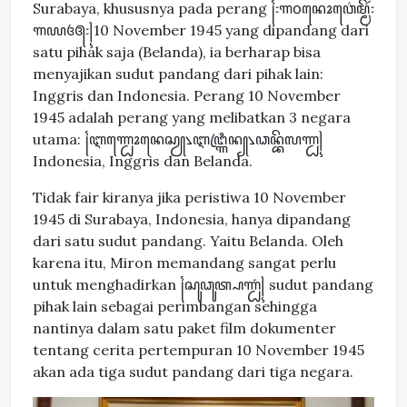
Surabaya, khususnya pada perang ꧌꧇꧑꧐ꦤꦺꦴꦮ꦳ꦺꦩ꧀ꦩꦼꦂ꧇
꧑꧙꧔꧕꧇꧍10 November 1945 yang dipandang dari
satu pihak saja (Belanda), ia berharap bisa
menyajikan sudut pandang dari pihak lain:
Inggris dan Indonesia. Perang 10 November
1945 adalah perang yang melibatkan 3 negara
utama: ꧌ꦆꦟ꧀ꦝꦺꦴꦤꦺꦱꦾ꧈ꦆꦔ꧀ꦒꦿꦶꦤ꧀꧈ꦣꦤ꧀ꦧꦼꦭꦟ꧀ꦝ꧍
Indonesia, Inggris dan Belanda.
Tidak fair kiranya jika peristiwa 10 November
1945 di Surabaya, Indonesia, hanya dipandang
dari satu sudut pandang. Yaitu Belanda. Oleh
karena itu, Miron memandang sangat perlu
untuk menghadirkan ꧌ꦱꦸꦣꦸꦠ꧀ꦥꦟ꧀ꦝꦁ꧍ sudut pandang
pihak lain sebagai perimbangan sehingga
nantinya dalam satu paket film dokumenter
tentang cerita pertempuran 10 November 1945
akan ada tiga sudut pandang dari tiga negara.