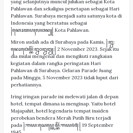
yang selanjutnya muncul julukan sebagai Kota
Pahlawan dan sekaligus penetapan sebagai Hari
Pahlawan. Surabaya menjadi satu satunya kota di
Indonesia yang berstatus sebagai
꧌ꦏꦺꦴꦠꦥꦃꦭꦮꦤ꧀꧍ Kota Pahlawan.
Miron sudah ada di Surabaya pada Kamis, ꧌꧇꧒꧇
ꦤꦺꦴꦮ꦳ꦺꦩ꧀ꦧꦼꦂ꧇꧒꧐꧒꧓꧇꧍ 2 November 2023. Sejak itu
dia mulai mengenal dan mengikuti rangkaian
kegiatan dalam rangka peringatan Hari
Pahlawan di Surabaya. Gelaran Parade Juang
pada Minggu, 5 November 2023 tidak luput dari
perhatiannya.
Iring iringan parade ini melewati jalan di depan
hotel, tempat dimana ia menginap. Yaitu hotel
Majapahit, hotel legendaris tempat insiden
perobekan bendera Merah Putih Biru terjadi
pada ꧌꧇꧑꧙꧇ꦱꦺꦥ꧀ꦠꦺꦩ꧀ꦧꦼꦂ꧇꧑꧙꧔꧕꧇꧍ 19 September
1945.