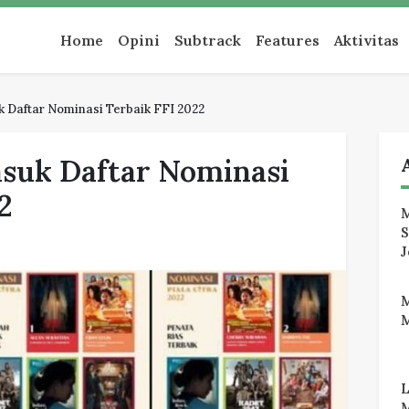
an
Home
Opini
Subtrack
Features
Aktivitas
 Daftar Nominasi Terbaik FFI 2022
suk Daftar Nominasi
2
M
J
M
M