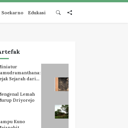
Soekarno
Edukasi
Artefak
iniatur
Samudramanthana:
ejak Sejarah dari
Lereng Mahameru
Mengenal Lemah
urup Driyorejo
Lampu Kuno
ajapahit