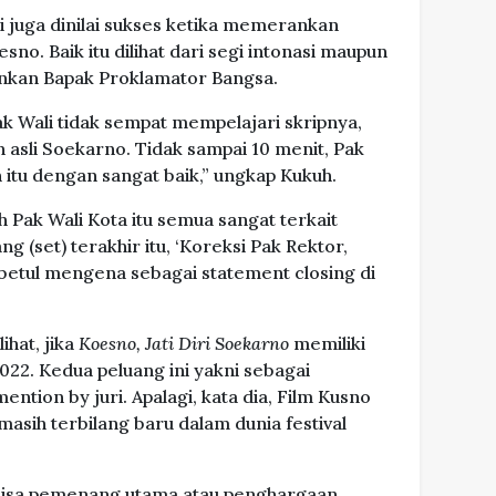
juga dinilai sukses ketika memerankan
no. Baik itu dilihat dari segi intonasi maupun
nkan Bapak Proklamator Bangsa.
ak Wali tidak sempat mempelajari skripnya,
 asli Soekarno. Tidak sampai 10 menit, Pak
itu dengan sangat baik,” ungkap Kukuh.
 Pak Wali Kota itu semua sangat terkait
 (set) terakhir itu, ‘Koreksi Pak Rektor,
-betul mengena sebagai statement closing di
ihat, jika
Koesno, Jati Diri Soekarno
memiliki
22. Kedua peluang ini yakni sebagai
ntion by juri. Apalagi, kata dia, Film Kusno
asih terbilang baru dalam dunia festival
bisa pemenang utama atau penghargaan