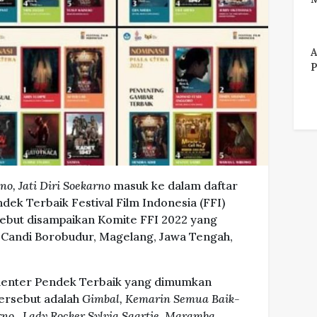
A
P
no, Jati Diri Soekarno
masuk ke dalam daftar
ek Terbaik Festival Film Indonesia (FFI)
but disampaikan Komite FFI 2022 yang
i Candi Borobudur, Magelang, Jawa Tengah,
menter Pendek Terbaik yang dimumkan
tersebut adalah
Gimbal, Kemarin Semua Baik-
arno, Lady Rocker Sylvia Saartje, Maramba,