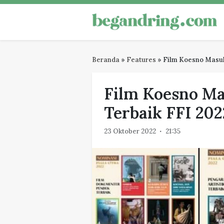
Skip
to
Begandring
Menjaga ingatan untuk masa dep
content
Beranda
»
Features
»
Film Koesno Masuk
Film Koesno Ma
Terbaik FFI 202
23 Oktober 2022
21:35