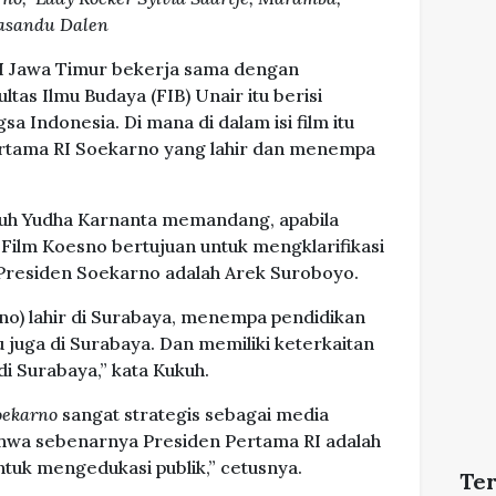
Sasandu Dalen
I Jawa Timur bekerja sama dengan
tas Ilmu Budaya (FIB) Unair itu berisi
a Indonesia. Di mana di dalam isi film itu
ertama RI Soekarno yang lahir dan menempa
uh Yudha Karnanta memandang, apabila
si, Film Koesno bertujuan untuk mengklarifikasi
 Presiden Soekarno adalah Arek Suroboyo.
no) lahir di Surabaya, menempa pendidikan
 juga di Surabaya. Dan memiliki keterkaitan
di Surabaya,” kata Kukuh.
Soekarno
sangat strategis sebagai media
hwa sebenarnya Presiden Pertama RI adalah
ntuk mengedukasi publik,” cetusnya.
Te