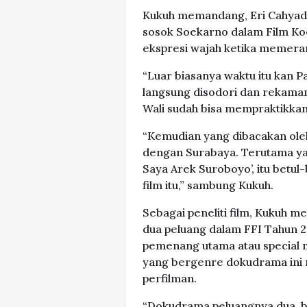
Kukuh memandang, Eri Cahyadi 
sosok Soekarno dalam Film Koes
ekspresi wajah ketika memera
“Luar biasanya waktu itu kan P
langsung disodori dan rekaman
Wali sudah bisa mempraktikkan 
“Kemudian yang dibacakan oleh
dengan Surabaya. Terutama yang
Saya Arek Suroboyo’, itu betul
film itu,” sambung Kukuh.
Sebagai peneliti film, Kukuh mel
dua peluang dalam FFI Tahun 20
pemenang utama atau special me
yang bergenre dokudrama ini m
perfilman.
“Dokudrama peluangnya dua, 