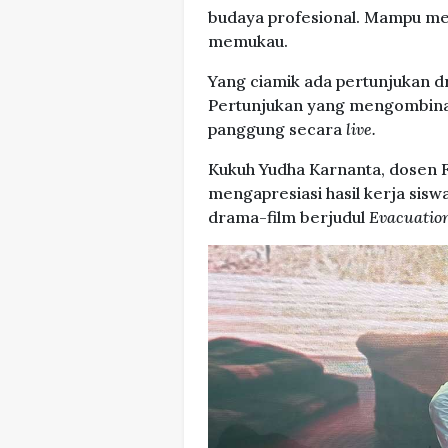
budaya profesional. Mampu m
memukau.
Yang ciamik ada pertunjukan d
Pertunjukan yang mengombinasi
panggung secara
live.
Kukuh Yudha Karnanta, dosen Fa
mengapresiasi hasil kerja sis
drama-film berjudul
Evacuation