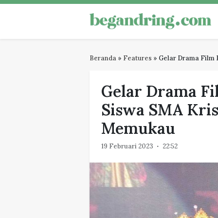
Skip
to
Begandring
Menjaga ingatan untuk masa dep
content
Beranda
»
Features
»
Gelar Drama Film 
Gelar Drama Fi
Siswa SMA Kri
Memukau
19 Februari 2023
22:52