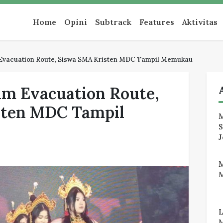
an
Home
Opini
Subtrack
Features
Aktivitas
Evacuation Route, Siswa SMA Kristen MDC Tampil Memukau
lm Evacuation Route,
sten MDC Tampil
M
J
M
M