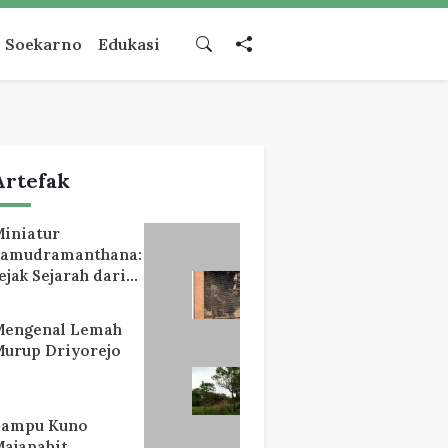
Soekarno
Edukasi
Artefak
iniatur
Samudramanthana:
ejak Sejarah dari
Lereng Mahameru
Mengenal Lemah
urup Driyorejo
Lampu Kuno
ajapahit