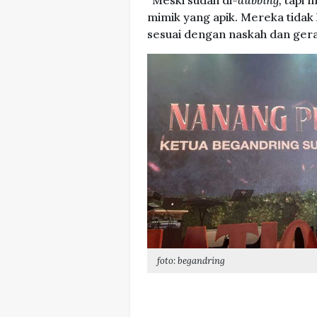
“Meski sudah di-
dubbing,
tapi m
mimik yang apik. Mereka tidak 
sesuai dengan naskah dan gerak 
foto: begandring