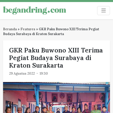
Skip
to
Begandring
Menjaga ingatan untuk masa depan
content
Beranda
»
Features
»
GKR Paku Buwono XIII Terima Pegiat
Budaya Surabaya di Kraton Surakarta
GKR Paku Buwono XIII Terima
Pegiat Budaya Surabaya di
Kraton Surakarta
29 Agustus 2022
19:30