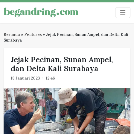
Skip
to
Begandring
Menjaga ingatan untuk masa depan
content
Beranda
»
Features
»
Jejak Pecinan, Sunan Ampel, dan Delta Kali
Surabaya
Jejak Pecinan, Sunan Ampel,
dan Delta Kali Surabaya
18 Januari 2023
12:46