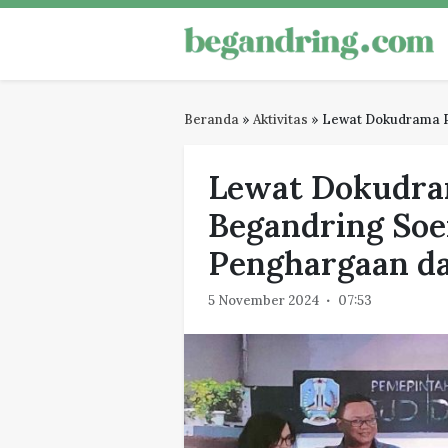
Skip
to
Begandring
Menjaga ingatan untuk masa dep
content
Beranda
»
Aktivitas
»
Lewat Dokudrama P
Lewat Dokudra
Begandring Soe
Penghargaan d
5 November 2024
07:53