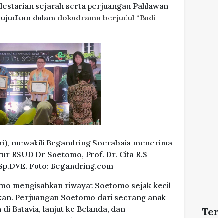
elestarian sejarah serta perjuangan Pahlawan
wujudkan dalam
dokudrama berjudul “Budi
iri), mewakili Begandring Soerabaia menerima
ur RSUD Dr Soetomo, Prof. Dr. Cita R.S
Sp.DVE. Foto: Begandring.com
o mengisahkan riwayat Soetomo sejak kecil
kan. Perjuangan Soetomo dari seorang anak
 di Batavia, lanjut ke Belanda, dan
Te