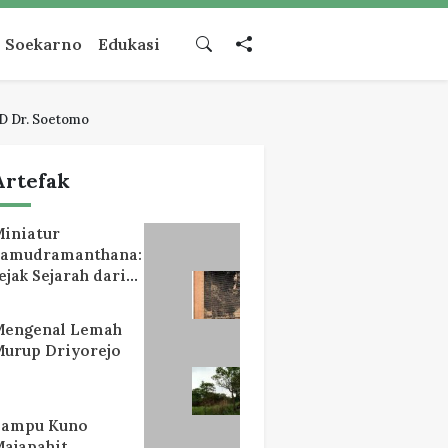
Soekarno
Edukasi
D Dr. Soetomo
Artefak
iniatur
Samudramanthana:
ejak Sejarah dari
Lereng Mahameru
Mengenal Lemah
urup Driyorejo
Lampu Kuno
ajapahit