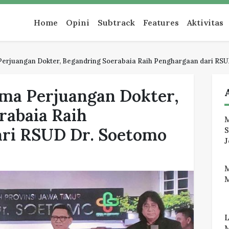
an
Home
Opini
Subtrack
Features
Aktivitas
erjuangan Dokter, Begandring Soerabaia Raih Penghargaan dari RSU
ma Perjuangan Dokter,
rabaia Raih
M
ari RSUD Dr. Soetomo
J
M
M