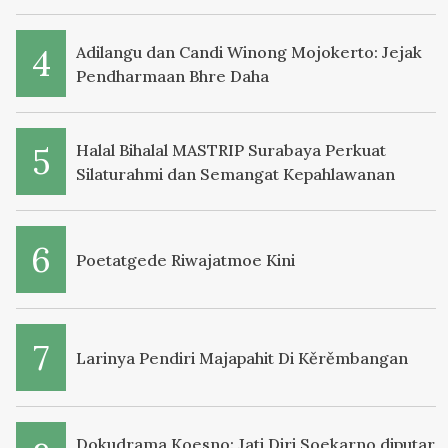
Adilangu dan Candi Winong Mojokerto: Jejak
Pendharmaan Bhre Daha
Halal Bihalal MASTRIP Surabaya Perkuat
Silaturahmi dan Semangat Kepahlawanan
Poetatgede Riwajatmoe Kini
Larinya Pendiri Majapahit Di Kěrěmbangan
Dokudrama Koesno: Jati Diri Soekarno diputar