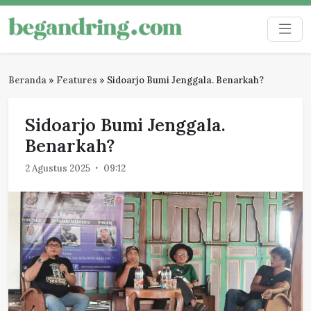
Skip
to
Begandring
Menjaga ingatan untuk masa depan
content
Beranda
»
Features
»
Sidoarjo Bumi Jenggala. Benarkah?
Sidoarjo Bumi Jenggala.
Benarkah?
2 Agustus 2025
09:12