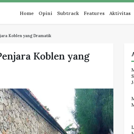
an
Home
Opini
Subtrack
Features
Aktivitas
ara Koblen yang Dramatik
enjara Koblen yang
M
J
M
M