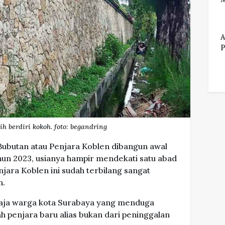
A
P
 berdiri kokoh. foto: begandring
Bubutan atau Penjara Koblen dibangun awal
hun 2023, usianya hampir mendekati satu abad
njara Koblen ini sudah terbilang sangat
n.
saja warga kota Surabaya yang menduga
h penjara baru alias bukan dari peninggalan