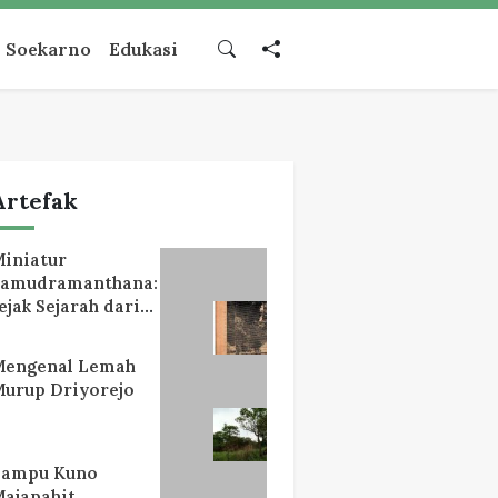
Soekarno
Edukasi
Artefak
iniatur
Samudramanthana:
ejak Sejarah dari
Lereng Mahameru
Mengenal Lemah
urup Driyorejo
Lampu Kuno
ajapahit