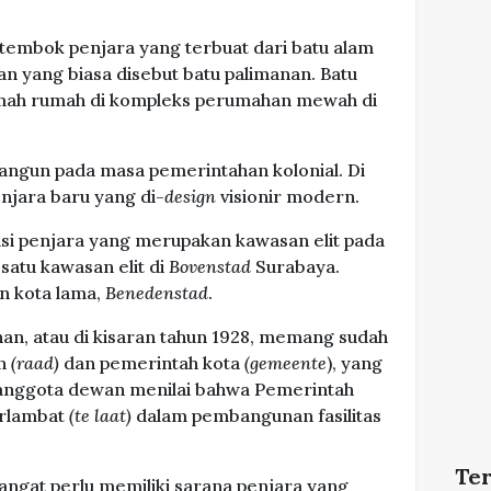
 tembok penjara yang terbuat dari batu alam
n yang biasa disebut batu palimanan. Batu
rumah rumah di kompleks perumahan mewah di
bangun pada masa pemerintahan kolonial. Di
njara baru yang di-
design
visionir modern.
asi penjara yang merupakan kawasan elit pada
satu kawasan elit di
Bovenstad
Surabaya.
n kota lama,
Benedenstad
.
n, atau di kisaran tahun 1928, memang sudah
an
(raad)
dan pemerintah kota
(gemeente
), yang
ng anggota dewan menilai bahwa Pemerintah
erlambat
(te laat)
dalam pembangunan fasilitas
Te
angat perlu memiliki sarana penjara yang