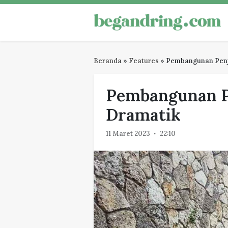
Skip
to
Begandring
Menjaga ingatan untuk masa dep
content
Beranda
»
Features
»
Pembangunan Penj
Pembangunan P
Dramatik
11 Maret 2023
22:10