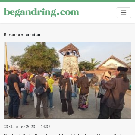
Skip
to
Begandring
Menjaga ingatan untuk masa depan
content
Beranda
»
bubutan
23 Oktober 2023
14:32