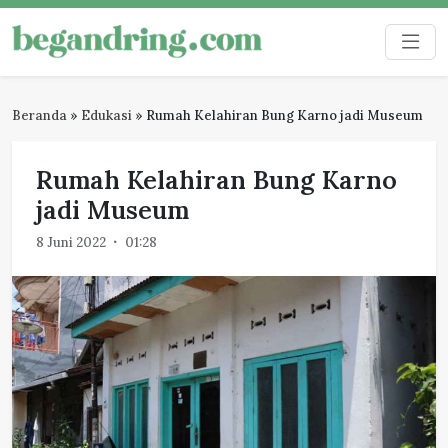
Skip
to
Begandring
Menjaga ingatan untuk masa depan
content
Beranda
»
Edukasi
»
Rumah Kelahiran Bung Karno jadi Museum
Rumah Kelahiran Bung Karno
jadi Museum
8 Juni 2022
01:28