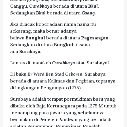
Canggu,
Curabhaya
berada di utara
Bkul
.
Sedangkan
Bkul
berada di utara
Gsang
.
Jika dilacak keberadaan nama nama itu
sekarang, maka benar adanya
bahwa
Bungkul
berada di utara
Pagesangan
.
Sedangkan di utara
Bungkul
, disana
ada
Surabaya
.
Lantas di manakah
Curabhaya
atau Surabaya?
Di buku
Er Werd Een Stad Geboren
, Surabaya
berada di antara Kalimas dan Pegirian, tepatnya
di lingkungan Pengampon (1275).
Surabaya adalah tempat permukiman baru yang
dibuka oleh Raja Kertanegara pada 1275 M untuk
menampung para jawara yang sebelumnya
bermukim di Peneleh Pandean yang berada di
selatan Pengampon. Pemukiman Peneleh