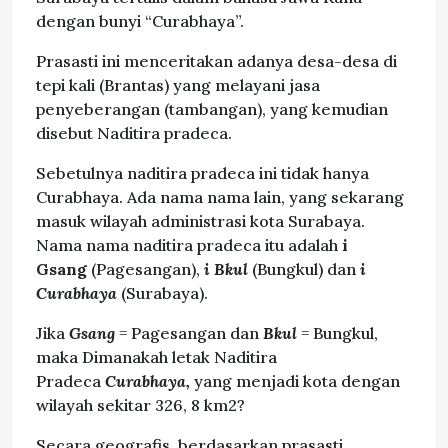
dengan bunyi “Curabhaya”.
Prasasti ini menceritakan adanya desa-desa di
tepi kali (Brantas) yang melayani jasa
penyeberangan (tambangan), yang kemudian
disebut Naditira pradeca.
Sebetulnya naditira pradeca ini tidak hanya
Curabhaya. Ada nama nama lain, yang sekarang
masuk wilayah administrasi kota Surabaya.
Nama nama naditira pradeca itu adalah
i
Gsang
(Pagesangan),
i Bkul
(Bungkul) dan
i
Curabhaya
(Surabaya).
Jika
Gsang
= Pagesangan dan
Bkul
= Bungkul,
maka Dimanakah letak Naditira
Pradeca
Curabhaya,
yang menjadi kota dengan
wilayah sekitar 326, 8 km2?
Secara geografis, berdasarkan prasasti