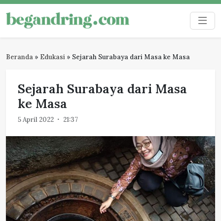
Skip
to
Begandring
Menjaga ingatan untuk masa depan
content
Beranda
»
Edukasi
»
Sejarah Surabaya dari Masa ke Masa
Sejarah Surabaya dari Masa
ke Masa
5 April 2022
21:37