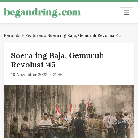
Skip
to
Begandring
Menjaga ingatan untuk masa depan
content
Beranda
»
Features
»
Soera ing Baja, Gemuruh Revolusi ‘45
Soera ing Baja, Gemuruh
Revolusi ‘45
10 November 2022
21:46