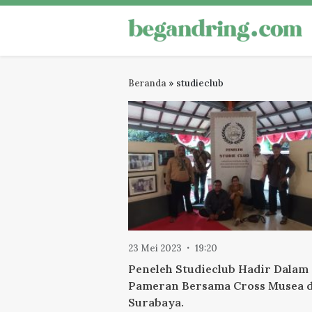
Skip
to
Begandring
Menjaga ingatan untuk masa dep
content
Beranda
»
studieclub
23 Mei 2023
19:20
Peneleh Studieclub Hadir Dalam
Pameran Bersama Cross Musea d
Surabaya.