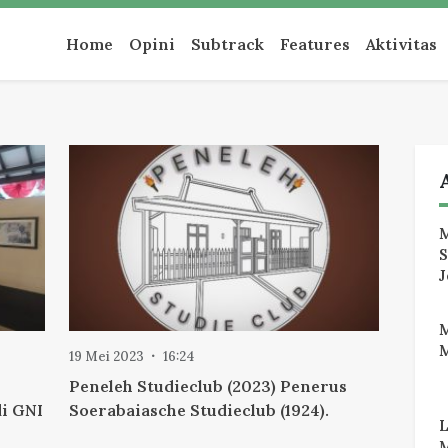
an
Home
Opini
Subtrack
Features
Aktivitas
M
J
M
19 Mei 2023
16:24
Peneleh Studieclub (2023) Penerus
i GNI
Soerabaiasche Studieclub (1924).
M