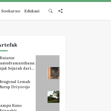
Soekarno
Edukasi
Artefak
iniatur
Samudramanthana:
ejak Sejarah dari
Lereng Mahameru
Mengenal Lemah
urup Driyorejo
Lampu Kuno
ajapahit