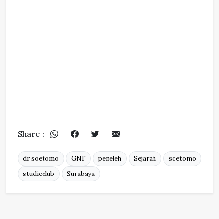
Share :
dr soetomo
GNI'
peneleh
Sejarah
soetomo
studieclub
Surabaya