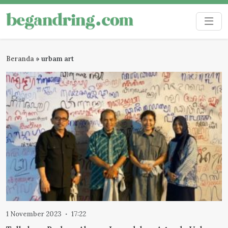
Skip
to
Begandring
Menjaga ingatan untuk masa depan
content
Beranda
»
urbam art
1 November 2023
17:22