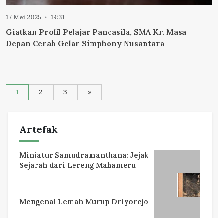
17 Mei 2025
19:31
Giatkan Profil Pelajar Pancasila, SMA Kr. Masa
Depan Cerah Gelar Simphony Nusantara
Paginasi
1
2
3
»
pos
Artefak
Miniatur Samudramanthana: Jejak
Sejarah dari Lereng Mahameru
Mengenal Lemah Murup Driyorejo