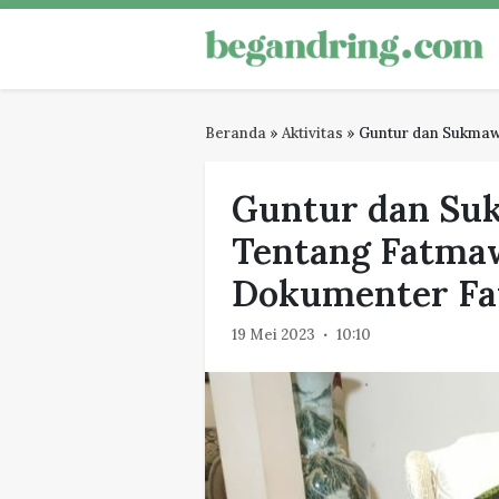
Skip
to
Begandring
Menjaga ingatan untuk masa dep
content
Beranda
»
Aktivitas
»
Guntur dan Sukmaw
Guntur dan Su
Tentang Fatma
Dokumenter Fa
19 Mei 2023
10:10