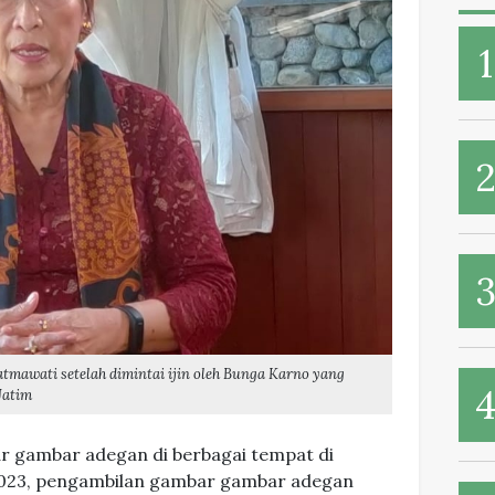
tmawati setelah dimintai ijin oleh Bunga Karno yang
Jatim
r gambar adegan di berbagai tempat di
 2023, pengambilan gambar gambar adegan