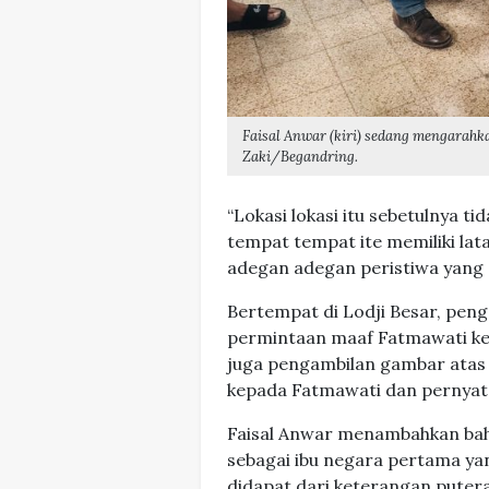
Faisal Anwar (kiri) sedang mengarahka
Zaki/Begandring.
“Lokasi lokasi itu sebetulnya 
tempat tempat ite memiliki lat
adegan adegan peristiwa yang d
Bertempat di Lodji Besar, pen
permintaan maaf Fatmawati kep
juga pengambilan gambar ata
kepada Fatmawati dan pernyat
Faisal Anwar menambahkan bahw
sebagai ibu negara pertama yang
didapat dari keterangan puter