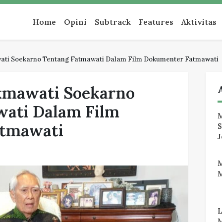
an
Home
Opini
Subtrack
Features
Aktivitas
ati Soekarno Tentang Fatmawati Dalam Film Dokumenter Fatmawati
kmawati Soekarno
wati Dalam Film
M
tmawati
J
M
M