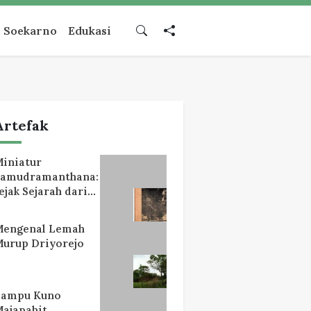
Soekarno
Edukasi
Artefak
iniatur
Samudramanthana:
ejak Sejarah dari
Lereng Mahameru
Mengenal Lemah
urup Driyorejo
Lampu Kuno
ajapahit