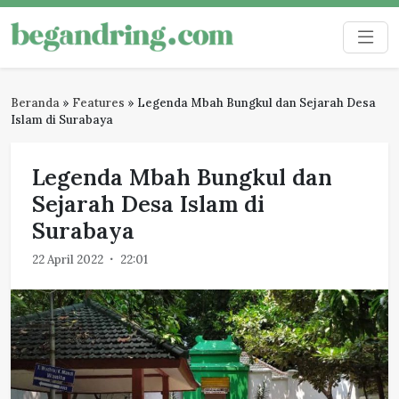
Skip
to
Begandring
Menjaga ingatan untuk masa depan
content
Beranda
»
Features
»
Legenda Mbah Bungkul dan Sejarah Desa
Islam di Surabaya
Legenda Mbah Bungkul dan
Sejarah Desa Islam di
Surabaya
22 April 2022
22:01