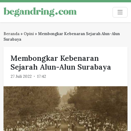
Skip
to
Begandring
Menjaga ingatan untuk masa depan
content
Beranda
»
Opini
»
Membongkar Kebenaran Sejarah Alun-Alun
Surabaya
Membongkar Kebenaran
Sejarah Alun-Alun Surabaya
27 Juli 2022
17:42