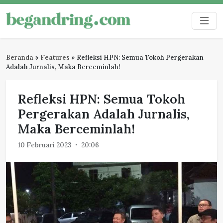
Skip
to
Begandring
Menjaga ingatan untuk masa depan
content
Beranda
»
Features
»
Refleksi HPN: Semua Tokoh Pergerakan
Adalah Jurnalis, Maka Berceminlah!
Refleksi HPN: Semua Tokoh
Pergerakan Adalah Jurnalis,
Maka Berceminlah!
10 Februari 2023
20:06