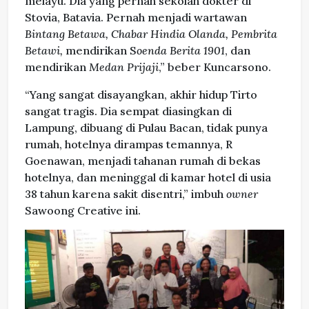
melayu. Dia yang pernah sekolah dokter di
Stovia, Batavia. Pernah menjadi wartawan
Bintang Betawa, Chabar Hindia Olanda, Pembrita
Betawi,
mendirikan S
oenda Berita 1901
, dan
mendirikan
Medan Prijaji
,” beber Kuncarsono.
“Yang sangat disayangkan, akhir hidup Tirto
sangat tragis. Dia sempat diasingkan di
Lampung, dibuang di Pulau Bacan, tidak punya
rumah, hotelnya dirampas temannya, R
Goenawan, menjadi tahanan rumah di bekas
hotelnya, dan meninggal di kamar hotel di usia
38 tahun karena sakit disentri,” imbuh
owner
Sawoong Creative ini.