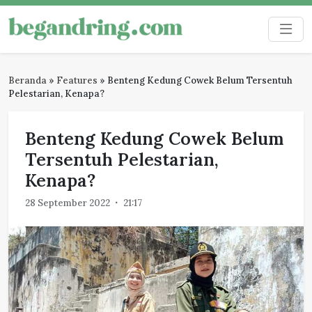
Skip
to
Begandring
Menjaga ingatan untuk masa depan
content
Beranda
»
Features
»
Benteng Kedung Cowek Belum Tersentuh
Pelestarian, Kenapa?
Benteng Kedung Cowek Belum
Tersentuh Pelestarian,
Kenapa?
28 September 2022
21:17