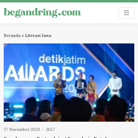
Skip
to
Begandring
Menjaga ingatan untuk masa depan
content
Beranda
»
Literasi Jawa
27 November 2023
21:57