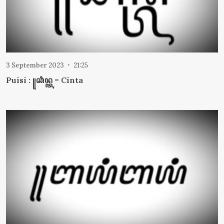
3 September 2023
21:25
Puisi : ꧋ꦕꦶꦤ꧀ꦠ = Cinta