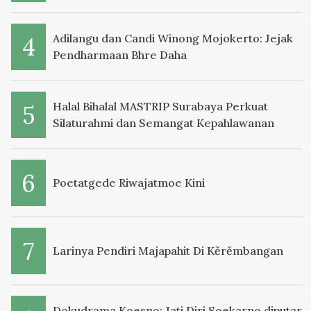
Adilangu dan Candi Winong Mojokerto: Jejak
Pendharmaan Bhre Daha
Halal Bihalal MASTRIP Surabaya Perkuat
Silaturahmi dan Semangat Kepahlawanan
Poetatgede Riwajatmoe Kini
Larinya Pendiri Majapahit Di Kěrěmbangan
Dokudrama Koesno: Jati Diri Soekarno diputar