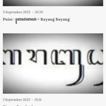
3 September 2023
20:20
Puisi : ꧋ꦧꦪꦁꦧꦪꦁ = Bayang Bayang
2 September 2023
05:11