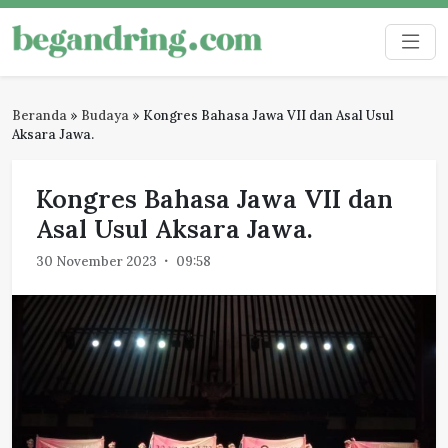
Skip
to
Begandring
Menjaga ingatan untuk masa depan
content
Beranda
»
Budaya
»
Kongres Bahasa Jawa VII dan Asal Usul
Aksara Jawa.
Kongres Bahasa Jawa VII dan
Asal Usul Aksara Jawa.
30 November 2023
09:58