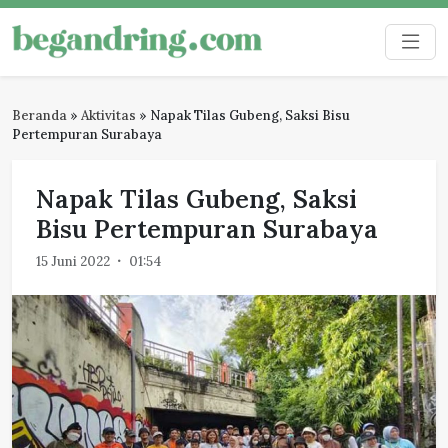
Skip
to
Begandring
Menjaga ingatan untuk masa depan
content
Beranda
»
Aktivitas
»
Napak Tilas Gubeng, Saksi Bisu
Pertempuran Surabaya
Napak Tilas Gubeng, Saksi
Bisu Pertempuran Surabaya
15 Juni 2022
01:54