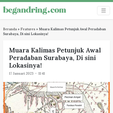
Skip
to
Begandring
Menjaga ingatan untuk masa depan
content
Beranda
»
Features
»
Muara Kalimas Petunjuk Awal Peradaban
Surabaya, Di sini Lokasinya!
Muara Kalimas Petunjuk Awal
Peradaban Surabaya, Di sini
Lokasinya!
17 Januari 2023
11:41