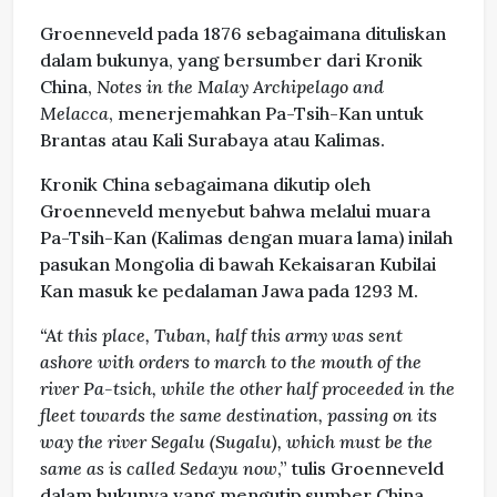
Groenneveld pada 1876 sebagaimana dituliskan
dalam bukunya, yang bersumber dari Kronik
China,
Notes in the Malay Archipelago and
Melacca
, menerjemahkan Pa-Tsih-Kan untuk
Brantas atau Kali Surabaya atau Kalimas.
Kronik China sebagaimana dikutip oleh
Groenneveld menyebut bahwa melalui muara
Pa-Tsih-Kan (Kalimas dengan muara lama) inilah
pasukan Mongolia di bawah Kekaisaran Kubilai
Kan masuk ke pedalaman Jawa pada 1293 M.
“At this place, Tuban, half this army was sent
ashore with orders to march to the mouth of the
river Pa-tsich, while the other half proceeded in the
fleet towards the same destination, passing on its
way the river Segalu (Sugalu), which must be the
same as is called Sedayu now
,” tulis Groenneveld
dalam bukunya yang mengutip sumber China.