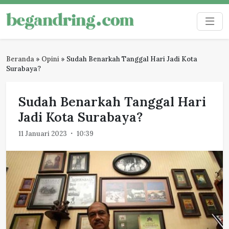
Skip
to
Begandring
Menjaga ingatan untuk masa depan
content
Beranda
»
Opini
»
Sudah Benarkah Tanggal Hari Jadi Kota
Surabaya?
Sudah Benarkah Tanggal Hari
Jadi Kota Surabaya?
11 Januari 2023
10:39